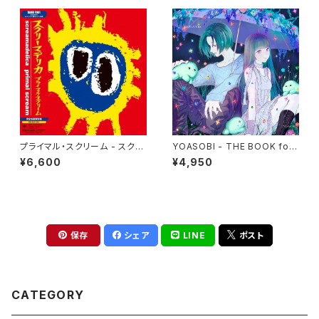
プライマル・スクリーム - スクリ
YOASOBI - THE BOOK for,
ーマデリカ(2LP)
(2LP)
¥6,600
¥4,950
保存
シェア
LINE
ポスト
CATEGORY