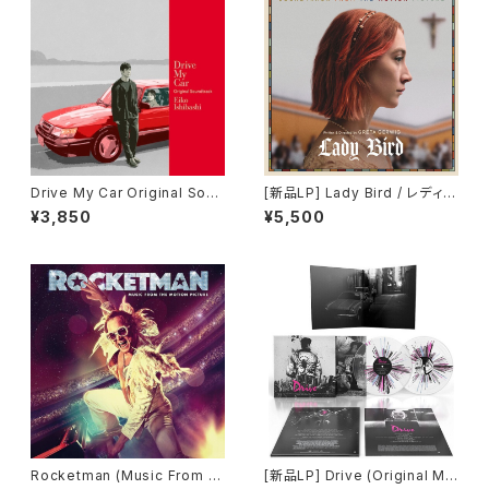
Drive My Car Original Soun
[新品LP] Lady Bird / レディ・
dtrack＜初回限定生産盤＞
バード
¥3,850
¥5,500
Rocketman (Music From th
[新品LP] Drive (Original Mo