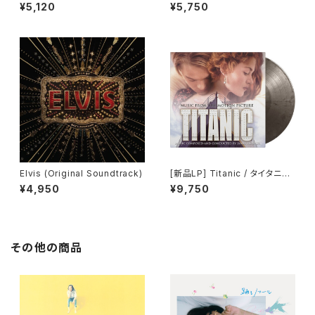
e Motion Picture)
tion Picture Soundtrack) -
¥5,120
¥5,750
Cliff Martinez / 「ドライヴ」
Elvis (Original Soundtrack)
[新品LP] Titanic / タイタニッ
ク (Colored Vinyl, Silver, Bl
¥4,950
¥9,750
ack, 180 Gram Vinyl, Limite
d Edition)
その他の商品