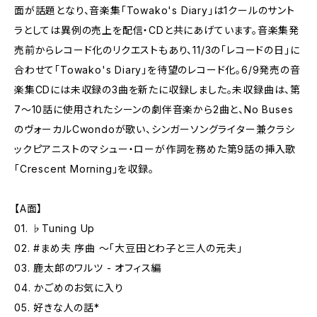
面が話題となり、音楽集「Towako's Diary」は1クールのサント
ラとしては異例の売上を配信・CDと共にあげています。音楽集発
売前からレコード化のリクエストもあり、11/3の「レコードの日」に
合わせて「Towako's Diary」を待望のレコード化。6/9発売の音
楽集CDには未収録の3曲を新たに収録しました。未収録曲は、第
7〜10話に使用されたシーンの劇伴音楽から2曲と、No Buses
のヴォーカルCwondoが歌い、シンガーソングライター兼クラシ
ックピアニストのマシュー・ローが作詞を務めた第9話の挿入歌
「Crescent Morning」を収録。
【A面】
01. ♭Tuning Up
02. #まめ夫 序曲 〜「大豆田とわ子と三人の元夫」
03. 鹿太郎のワルツ - オフィス編
04. かごめのお気に入り
05. 好きな人の話*