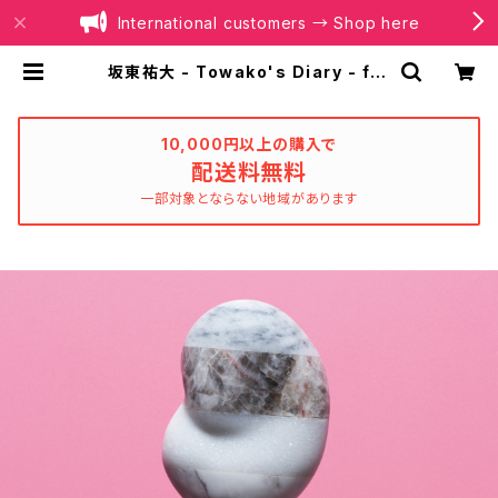
International customers → Shop here
坂東祐大 - Towako's Diary - fro
m “大豆田とわ子と三人の元夫” [LP
Selection] (LP) | BOILER REC
ORDS®
10,000円以上の購入で
配送料無料
一部対象とならない地域があります