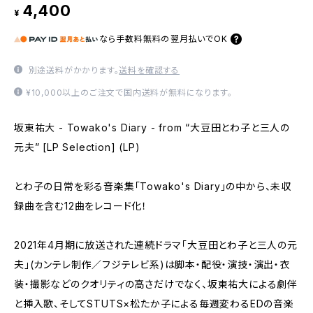
4,400
¥
なら
手数料無料の
翌月払いでOK
別途送料がかかります。
送料を確認する
¥10,000以上のご注文で国内送料が無料になります。
坂東祐大 - Towako's Diary - from “大豆田とわ子と三人の
元夫” [LP Selection] (LP)
とわ子の日常を彩る音楽集「Towako's Diary」の中から、未収
録曲を含む12曲をレコード化！
2021年4月期に放送された連続ドラマ「大豆田とわ子と三人の元
夫」(カンテレ制作／フジテレビ系)は脚本・配役・演技・演出・衣
装・撮影などのクオリティの高さだけでなく、坂東祐大による劇伴
と挿入歌、そしてSTUTS×松たか子による毎週変わるEDの音楽