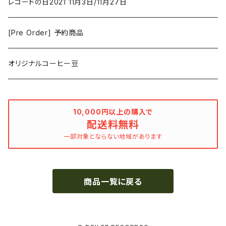
アニメーション
洋服
レコードの日2021 11月3日/11月27日
Hovvdy
ゲーム
[Pre Order] 予約商品
Grouper
ミュージカル/音楽/ドキュメンタリー/コンピ
オリジナルコーヒー豆
Bill Callahan
ドラマシリーズ
Khruangbin
10,000円以上の購入で
配送料無料
MARVEL・DC
Phoebe Bridgers
一部対象とならない地域があります
マカロニウェスタン
細野晴臣
商品一覧に戻る
スタジオジブリ
The Beautiful South
ディズニー
The Housemartins ‎