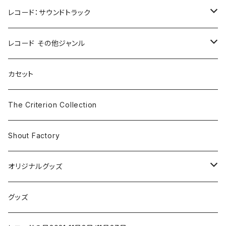
レコード：サウンドトラック
ホラー/スリラー
レコード その他ジャンル
SF
Rock & Pop
カセット
The Smiths
ドラマ/ロマンス
Classical
The Criterion Collection
Iron and Wine
アクション/クライム
Electronic & Ambient
Shout Factory
Vashti Bunyan
New Order
コメディ
Jazz
オリジナルグッズ
Duster / Valium Aggelein
ファンタジー/アドベンチャー
コーヒー
グッズ
David Bowie