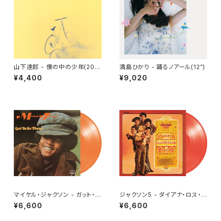
山下達郎 - 僕の中の少年(202
満島ひかり - 踊るノアール(12")
5 Vinyl Edition)[完全生産限
¥4,400
¥9,020
定](LP重量盤)
マイケル・ジャクソン - ガット・ト
ジャクソン5 - ダイアナ・ロス・プ
ゥ・ビー・ゼア[クリア・オレンジ]
レゼンツ・ザ・ジャクソン５ [帰っ
¥6,600
¥6,600
(LP重量盤)
てほしいの][クリア・レッド・オレ
ンジ](LP重量盤)