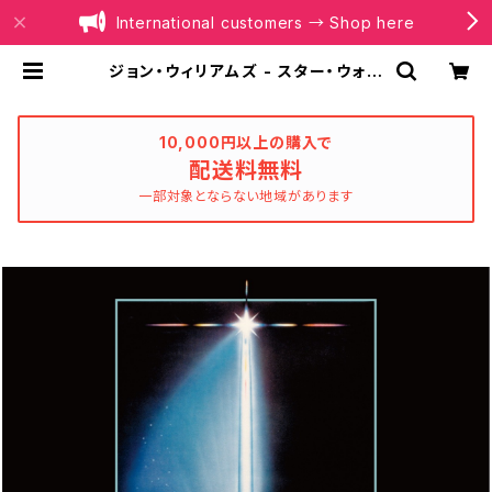
International customers → Shop here
ジョン・ウィリアムズ - スター・ウォー
ズ／ジェダイの帰還 (オリジナル・サ
ウンドトラック) (LP) | BOILER RE
CORDS®
10,000円以上の購入で
配送料無料
一部対象とならない地域があります