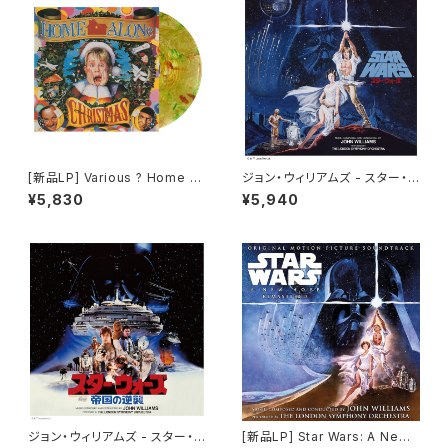
even Spielberg (限定盤カラ
ー2LP)
[新品LP] Various ? Home Al
ジョン・ウィリアムズ - スター・ウ
one Christmas (Red & Gre
ォーズ／新たなる希望 (オリジナ
¥5,830
¥5,940
en Christmas Party Swirl Vi
ル・サウンドトラック) (2LP)
nyl) / ホーム・アローン
ジョン・ウィリアムズ - スター・ウ
[新品LP] Star Wars: A New