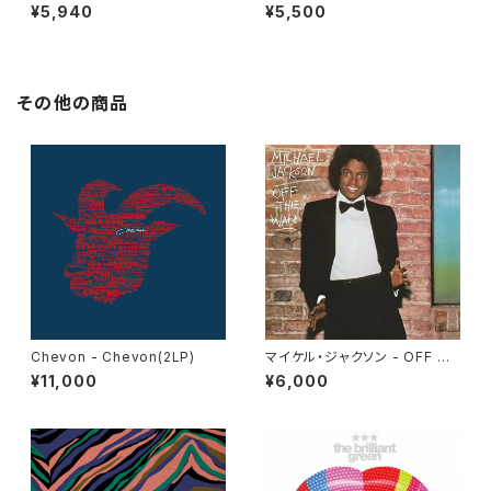
ォーズ／帝国の逆襲 (オリジナ
Hope / スター・ウォーズ エピソ
¥5,940
¥5,500
ル・サウンドトラック) (2LP)
ード4/新たなる希望
その他の商品
Chevon - Chevon(2LP)
マイケル・ジャクソン - OFF TH
E WALL(LP)
¥11,000
¥6,000