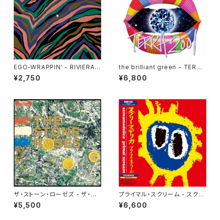
EGO-WRAPPIN' - RIVIERA
the brilliant green - TERRA
[クリア・ヴァイナル](12")
2001[Vinyl](2LP重量盤)
¥2,750
¥6,800
ザ・ストーン・ローゼズ - ザ・ス
プライマル・スクリーム - スクリ
トーン・ローゼズ(LP)
ーマデリカ(2LP)
¥5,500
¥6,600