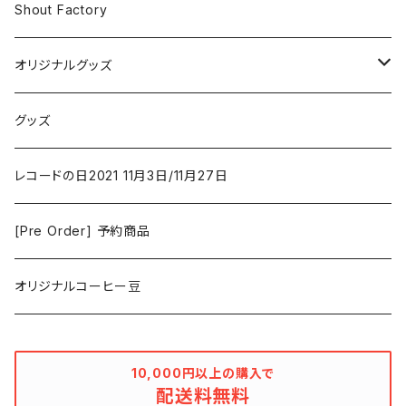
Iron and Wine
アクション/クライム
Electronic & Ambient
Shout Factory
Vashti Bunyan
New Order
コメディ
Jazz
オリジナルグッズ
Duster / Valium Aggelein
ファンタジー/アドベンチャー
コーヒー
グッズ
David Bowie
アニメーション
洋服
レコードの日2021 11月3日/11月27日
Hovvdy
ゲーム
[Pre Order] 予約商品
Grouper
ミュージカル/音楽/ドキュメンタリー/コンピ
オリジナルコーヒー豆
Bill Callahan
ドラマシリーズ
Khruangbin
10,000円以上の購入で
配送料無料
MARVEL・DC