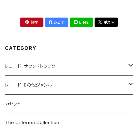
保存
シェア
LINE
ポスト
CATEGORY
レコード：サウンドトラック
ホラー/スリラー
レコード その他ジャンル
SF
Rock & Pop
カセット
The Smiths
ドラマ/ロマンス
Classical
The Criterion Collection