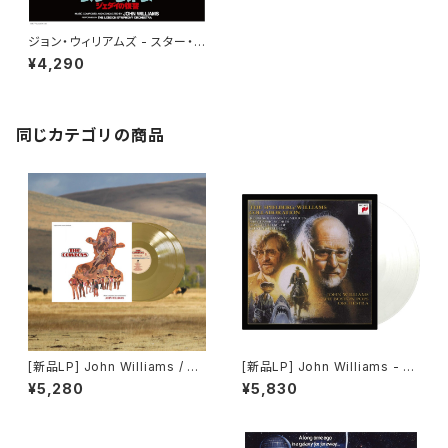
ジョン・ウィリアムズ - スター・ウ
ォーズ／ジェダイの帰還 (オリジ
¥4,290
ナル・サウンドトラック) (LP)
同じカテゴリの商品
[新品LP] John Williams / Th
[新品LP] John Williams - T
e Cowboys (Original Motio
he Boston Pops Orchestra
¥5,280
¥5,830
n Picture Soundtrack) / 11
? The Spielberg/Williams
人のカウボーイ
Collaboration - John Willia
ms Conducts His Classic S
cores For The Films Of St