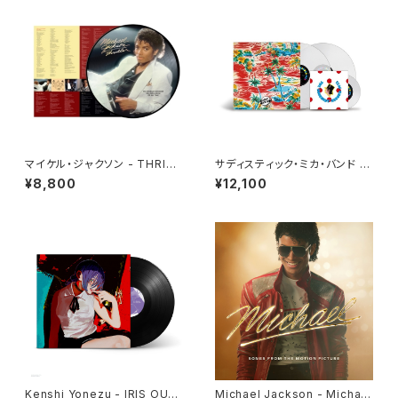
マイケル・ジャクソン - THRILL
サディスティック・ミカ・バンド -
ER[PICTURE VINYL](LP)
サディスティック・ミカ・バンド[1
¥8,800
¥12,100
00％ Pure LP](2LP重量盤+
7")
Kenshi Yonezu - IRIS OUT
Michael Jackson - Michae