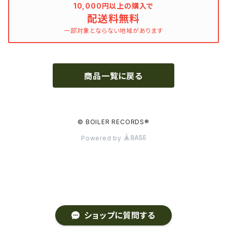
Khruangbin
10,000円以上の購入で
配送料無料
MARVEL・DC
Phoebe Bridgers
一部対象とならない地域があります
マカロニウェスタン
細野晴臣
商品一覧に戻る
スタジオジブリ
The Beautiful South
ディズニー
The Housemartins ‎
© BOILER RECORDS®
Powered by
監督別
The Style Council
Quentin Tarantino
作曲家・アーティスト別
Joy Division
Jim Jarmusch
Adan Jodorowsky (アダン・ホドロフスキー)
Talking Heads
[USED] 中古レコード
ショップに質問する