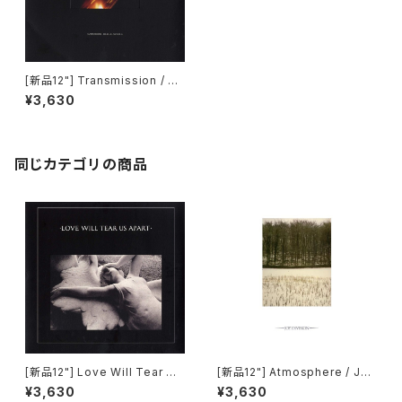
[新品12"] Transmission / Jo
y Division
¥3,630
同じカテゴリの商品
[新品12"] Love Will Tear Us
[新品12"] Atmosphere / Joy
Apart / Joy Division
Division
¥3,630
¥3,630