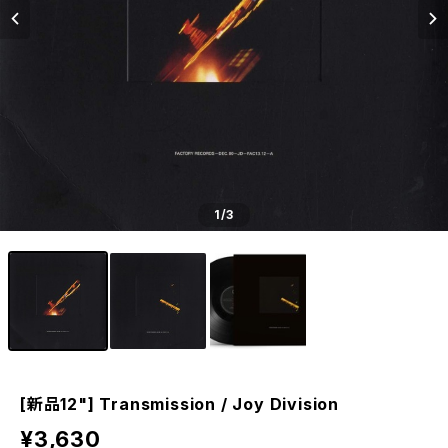
1
/3
[新品12"] Transmission / Joy Division
¥3,630