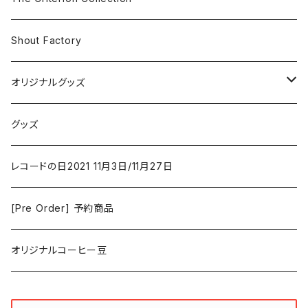
Iron and Wine
アクション/クライム
Electronic & Ambient
Shout Factory
Vashti Bunyan
New Order
コメディ
Jazz
オリジナルグッズ
Duster / Valium Aggelein
ファンタジー/アドベンチャー
コーヒー
グッズ
David Bowie
アニメーション
洋服
レコードの日2021 11月3日/11月27日
Hovvdy
ゲーム
[Pre Order] 予約商品
Grouper
ミュージカル/音楽/ドキュメンタリー/コンピ
オリジナルコーヒー豆
Bill Callahan
ドラマシリーズ