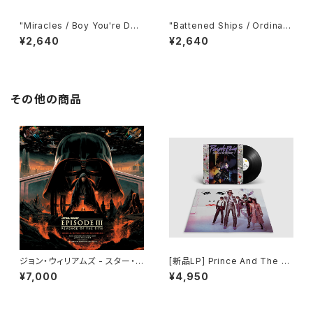
"Miracles / Boy You're Dyn
"Battened Ships / Ordinary
amite (Free Soul 7inch Col
Joe (Free Soul 7inch Colle
¥2,640
¥2,640
lection)＜初回生産限定盤＞ J
ction)＜初回生産限定盤＞ Od
ackson Sisters"
yssey 、 Terry Callier"
その他の商品
ジョン・ウィリアムズ - スター・ウ
[新品LP] Prince And The R
ォーズ エピソード3／シスの復
evolution ? Purple Rain / プ
¥7,000
¥4,950
讐（オリジナル・サウンドトラッ
リンス／パープル・レイン
ク）[帯付き直輸入盤仕様／完全
生産限定盤](2LP)