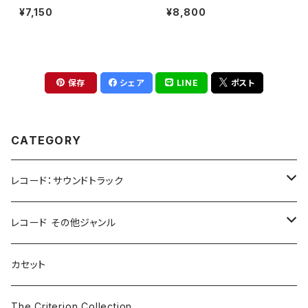
/ JANE DOE(12")
l: Songs From The Motion
¥7,150
¥8,800
Picture(2LP)
保存
シェア
LINE
ポスト
CATEGORY
レコード：サウンドトラック
ホラー/スリラー
レコード その他ジャンル
SF
Rock & Pop
カセット
The Smiths
ドラマ/ロマンス
Classical
The Criterion Collection