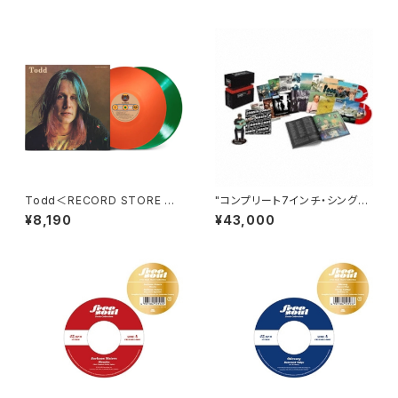
Todd＜RECORD STORE DA
"コンプリート7インチ・シング
Y対象商品/Colored Vinyl＞
ル・コレクションBOX Vol.1 ［7i
¥8,190
¥43,000
nchx15+ブックレット+アクリ
ル・スタンド(ノエル・ギャラガ
ー)］＜完全生産限定盤/クリアレ
ッド・カラーヴァイナル＞ Oasi
s"