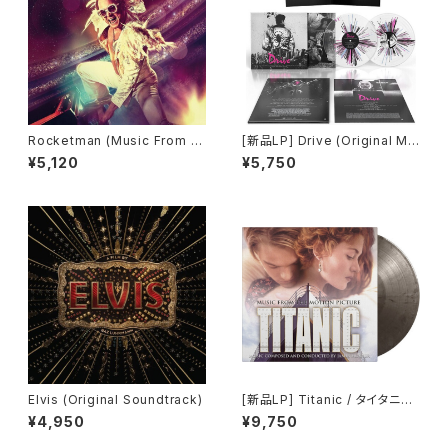
Rocketman (Music From th
[新品LP] Drive (Original Mo
e Motion Picture)
tion Picture Soundtrack) -
¥5,120
¥5,750
Cliff Martinez / 「ドライヴ」
Elvis (Original Soundtrack)
[新品LP] Titanic / タイタニッ
ク (Colored Vinyl, Silver, Bl
¥4,950
¥9,750
ack, 180 Gram Vinyl, Limite
d Edition)