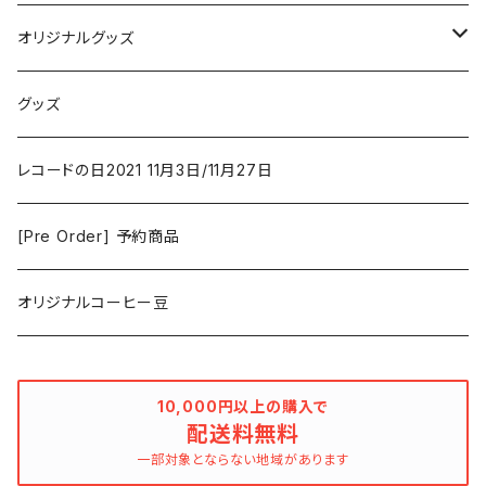
Vashti Bunyan
New Order
コメディ
Jazz
オリジナルグッズ
Duster / Valium Aggelein
ファンタジー/アドベンチャー
コーヒー
グッズ
David Bowie
アニメーション
洋服
レコードの日2021 11月3日/11月27日
Hovvdy
ゲーム
[Pre Order] 予約商品
Grouper
ミュージカル/音楽/ドキュメンタリー/コンピ
オリジナルコーヒー豆
Bill Callahan
ドラマシリーズ
Khruangbin
10,000円以上の購入で
配送料無料
MARVEL・DC
Phoebe Bridgers
一部対象とならない地域があります