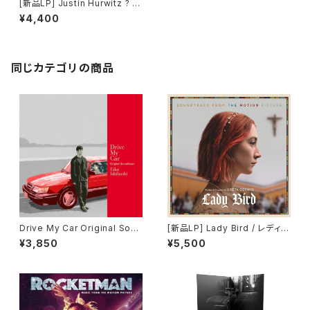
[新品LP] Justin Hurwitz ? L
a La Land / ラ・ラ・ランド
¥4,400
同じカテゴリの商品
Drive My Car Original Soun
[新品LP] Lady Bird / レディ・
dtrack＜初回限定生産盤＞
バード
¥3,850
¥5,500