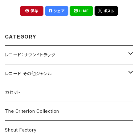
保存
シェア
LINE
ポスト
CATEGORY
レコード：サウンドトラック
ホラー/スリラー
レコード その他ジャンル
SF
Rock & Pop
カセット
The Smiths
ドラマ/ロマンス
Classical
The Criterion Collection
Iron and Wine
アクション/クライム
Electronic & Ambient
Shout Factory