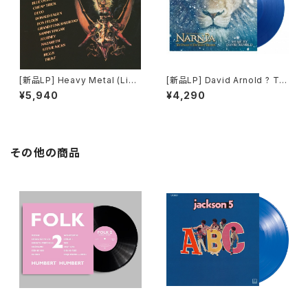
[新品LP] Heavy Metal (Limi
[新品LP] David Arnold ? Th
ted Edition, 2LP, Red Viny
e Chronicles Of Narnia - T
¥5,940
¥4,290
l) / ヘビー・メタル
he Voyage Of The Dawn T
reader (Limited Edition, 18
0g Blue Vinyl, 2LP) / ナルニ
ア国物語/第3章: アスラン王と
魔法の島
その他の商品