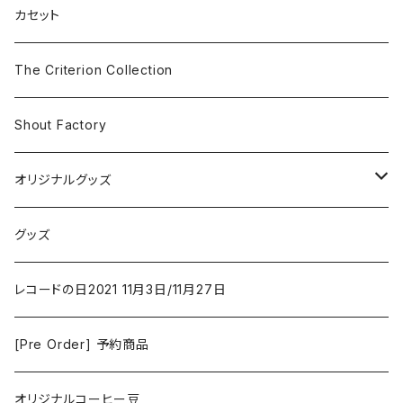
SF
Rock & Pop
カセット
The Smiths
ドラマ/ロマンス
Classical
The Criterion Collection
Iron and Wine
アクション/クライム
Electronic & Ambient
Shout Factory
Vashti Bunyan
New Order
コメディ
Jazz
オリジナルグッズ
Duster / Valium Aggelein
ファンタジー/アドベンチャー
コーヒー
グッズ
David Bowie
アニメーション
洋服
レコードの日2021 11月3日/11月27日
Hovvdy
ゲーム
[Pre Order] 予約商品
Grouper
ミュージカル/音楽/ドキュメンタリー/コンピ
オリジナルコーヒー豆