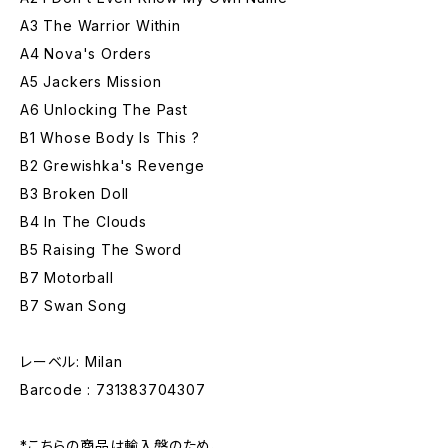
A3 The Warrior Within
A4 Nova's Orders
A5 Jackers Mission
A6 Unlocking The Past
B1 Whose Body Is This ?
B2 Grewishka's Revenge
B3 Broken Doll
B4 In The Clouds
B5 Raising The Sword
B7 Motorball
B7 Swan Song
レーベル: Milan
Barcode : 731383704307
*こちらの商品は輸入盤のため、