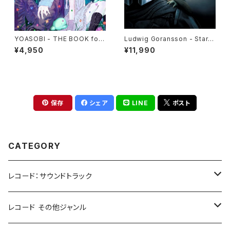
YOASOBI - THE BOOK for,
Ludwig Goransson - Star
(2LP)
Wars: The Mandalorian an
¥4,950
¥11,990
d Grogu[Die-Cut Picture Di
sc](10")
保存
シェア
LINE
ポスト
CATEGORY
レコード：サウンドトラック
ホラー/スリラー
レコード その他ジャンル