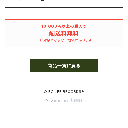
Bill Callahan
ドラマシリーズ
Khruangbin
10,000円以上の購入で
配送料無料
MARVEL・DC
Phoebe Bridgers
一部対象とならない地域があります
マカロニウェスタン
細野晴臣
商品一覧に戻る
スタジオジブリ
The Beautiful South
ディズニー
The Housemartins ‎
© BOILER RECORDS®
Powered by
監督別
The Style Council
Quentin Tarantino
作曲家・アーティスト別
Joy Division