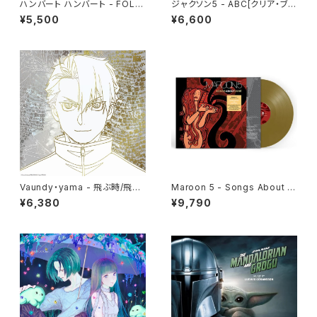
ハンバート ハンバート - FOLK
ジャクソン5 - ABC[クリア・ブル
2(LP)
ー](LP重量盤)
¥5,500
¥6,600
Vaundy・yama - 飛ぶ時/飛ぼ
Maroon 5 - Songs About J
うよ(12")
ane[Gold Vinyl](LP)
¥6,380
¥9,790