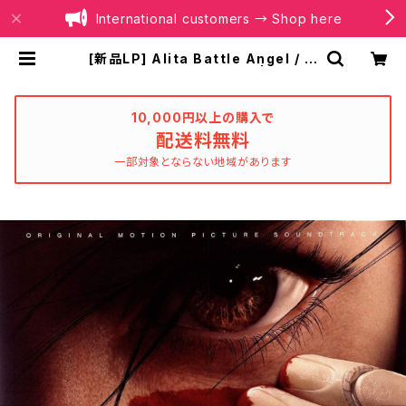
International customers → Shop here
[新品LP] Alita Battle Angel / ア
リータ: バトル・エンジェル | BOILE
R RECORDS®
10,000円以上の購入で
配送料無料
一部対象とならない地域があります