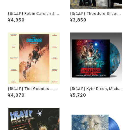
[新品LP] Robin Carolan & S
[新品LP] Theodore Shapiro
ebastian Gainsborough - T
Featuring Jose Gonzalez -
¥4,950
¥3,850
he Northman (Original Moti
The Secret Life Of Walter
on Picture Score)
Mitty (180g) / 「LIFE!/ライフ」
[新品LP] The Goonies - Ori
[新品LP] Kyle Dixon, Micha
ginal Motion Picture Sound
el Stein ? Stranger Things
¥4,070
¥5,720
track / 「グーニーズ」
- Volume One (A Netflix Or
iginal Series)