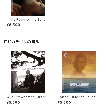
In the Realm of the Sense
s (Criterion Collection) [Bl
¥6,500
u-ray] / 愛のコリーダ
同じカテゴリの商品
Wild Strawberries (Criterio
Solaris (Criterion Collectio
n Collection) [Blu-ray] / 野
n) [Blu-ray] / 惑星ソラリス
¥5,500
¥5,500
いちご