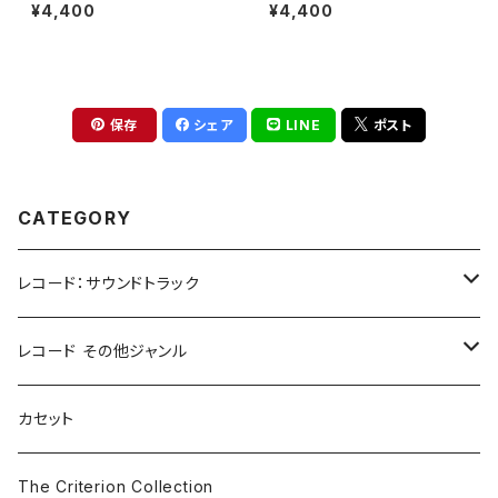
5 Vinyl Edition)[完全生産限
盤)
¥4,400
¥4,400
定](LP重量盤)
保存
シェア
LINE
ポスト
CATEGORY
レコード：サウンドトラック
ホラー/スリラー
レコード その他ジャンル
SF
Rock & Pop
カセット
The Smiths
ドラマ/ロマンス
Classical
The Criterion Collection