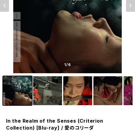
1
/6
In the Realm of the Senses (Criterion
Collection) [Blu-ray] / 愛のコリーダ