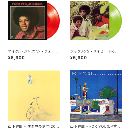
マイケル・ジャクソン - フォーエ
ジャクソン5 - メイビー・トゥモ
ヴァー・マイケル[クリア・レッド]
ロー [さよならは言わないで](L
¥6,600
¥6,600
(LP重量盤)
P重量盤)
山下達郎 - 僕の中の少年(202
山下達郎 - FOR YOU(LP重量