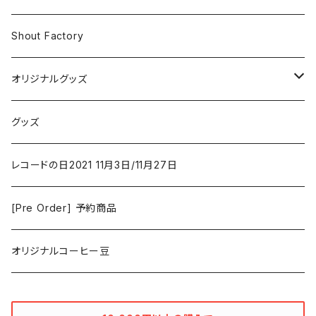
Iron and Wine
アクション/クライム
Electronic & Ambient
Shout Factory
Vashti Bunyan
New Order
コメディ
Jazz
オリジナルグッズ
Duster / Valium Aggelein
ファンタジー/アドベンチャー
コーヒー
グッズ
David Bowie
アニメーション
洋服
レコードの日2021 11月3日/11月27日
Hovvdy
ゲーム
[Pre Order] 予約商品
Grouper
ミュージカル/音楽/ドキュメンタリー/コンピ
オリジナルコーヒー豆
Bill Callahan
ドラマシリーズ
Khruangbin