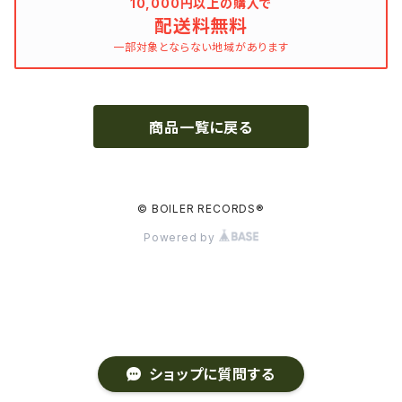
10,000円以上の購入で
配送料無料
MARVEL・DC
Phoebe Bridgers
一部対象とならない地域があります
マカロニウェスタン
細野晴臣
商品一覧に戻る
スタジオジブリ
The Beautiful South
ディズニー
The Housemartins ‎
© BOILER RECORDS®
Powered by
監督別
The Style Council
Quentin Tarantino
作曲家・アーティスト別
Joy Division
Jim Jarmusch
Adan Jodorowsky (アダン・ホドロフスキー)
Talking Heads
[USED] 中古レコード
ショップに質問する
Christopher Nolan