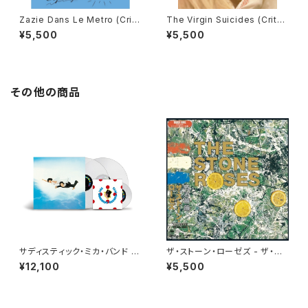
Zazie Dans Le Metro (Crite
The Virgin Suicides (Criter
rion Collection) [Blu-ray] /
ion Collection) [Blu-ray] /
¥5,500
¥5,500
地下鉄のザジ
ヴァージン・スーサイズ
その他の商品
サディスティック・ミカ・バンド -
ザ・ストーン・ローゼズ - ザ・ス
黒船[100％ Pure LP](2LP重
トーン・ローゼズ(LP)
¥12,100
¥5,500
量盤+7")