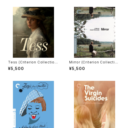
Tess (Criterion Collection)
Mirror (Criterion Collectio
[Blu-ray] / テス
n) [Blu-ray] / 鏡
¥5,500
¥5,500