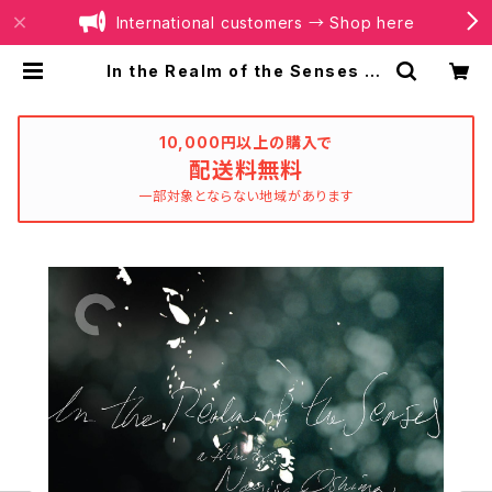
International customers → Shop here
In the Realm of the Senses (C
riterion Collection) [Blu-ray] /
愛のコリーダ | BOILER RECORDS
®
10,000円以上の購入で
配送料無料
一部対象とならない地域があります