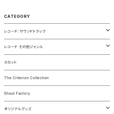
CATEGORY
レコード：サウンドトラック
ホラー/スリラー
レコード その他ジャンル
SF
Rock & Pop
カセット
The Smiths
ドラマ/ロマンス
Classical
The Criterion Collection
Iron and Wine
アクション/クライム
Electronic & Ambient
Shout Factory
Vashti Bunyan
New Order
コメディ
Jazz
オリジナルグッズ