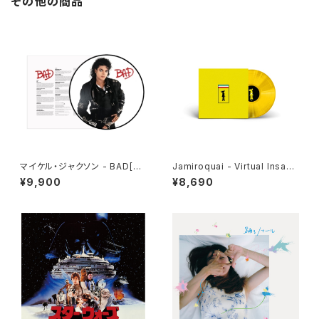
その他の商品
マイケル・ジャクソン - BAD[PI
Jamiroquai - Virtual Insanit
CTURE VINYL](LP)
y [Transparent Yellow Viny
¥9,900
¥8,690
l](12")