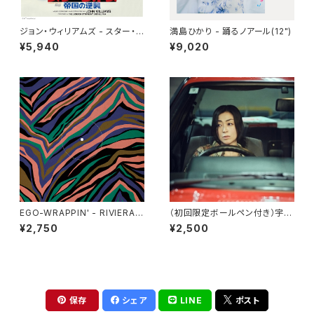
ジョン・ウィリアムズ - スター・ウ
満島ひかり - 踊るノアール(12")
ォーズ／帝国の逆襲 (オリジナ
¥5,940
¥9,020
ル・サウンドトラック) (2LP)
EGO-WRAPPIN' - RIVIERA
（初回限定ボールペン付き）宇多
[クリア・ヴァイナル](12")
田ヒカル - パッパパラダイス
¥2,750
¥2,500
(7")
保存
シェア
LINE
ポスト