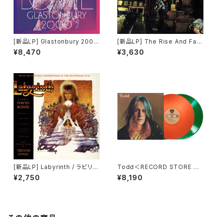
[新品LP] Glastonbury 2000
[新品LP] The Rise And Fall
/ David Bowie
Of Ziggy Stardust And The
¥8,470
¥3,630
Spiders From Mars / David
Bowie
[新品LP] Labyrinth / ラビリン
Todd＜RECORD STORE DA
ス 魔王の迷宮
Y対象商品/Colored Vinyl＞
¥2,750
¥8,190