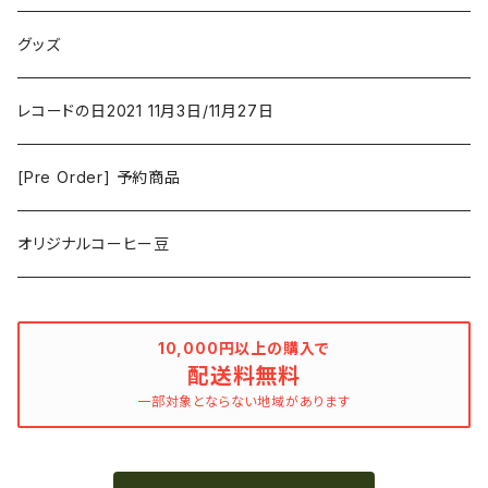
Duster / Valium Aggelein
ファンタジー/アドベンチャー
コーヒー
グッズ
David Bowie
アニメーション
洋服
レコードの日2021 11月3日/11月27日
Hovvdy
ゲーム
[Pre Order] 予約商品
Grouper
ミュージカル/音楽/ドキュメンタリー/コンピ
オリジナルコーヒー豆
Bill Callahan
ドラマシリーズ
Khruangbin
10,000円以上の購入で
配送料無料
MARVEL・DC
Phoebe Bridgers
一部対象とならない地域があります
マカロニウェスタン
細野晴臣