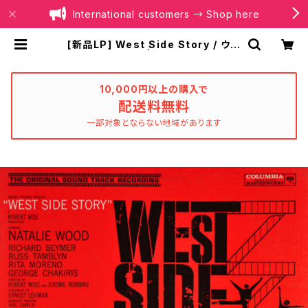
International customers → Shop here
[新品LP] West Side Story / ウエ
スト・サイド物語 | BOILER RECOR
DS®
10,000円以上の購入で
配送料無料
一部対象とならない地域があります