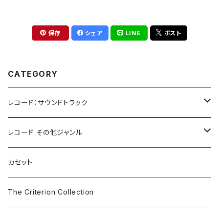
保存
シェア
LINE
ポスト
CATEGORY
レコード：サウンドトラック
ホラー/スリラー
レコード その他ジャンル
SF
Rock & Pop
カセット
The Smiths
ドラマ/ロマンス
Classical
The Criterion Collection
Iron and Wine