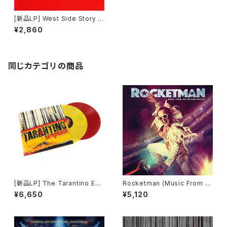
[新品LP] West Side Story /
ウエスト・サイド物語
¥2,860
同じカテゴリの商品
[新品LP] The Tarantino Exp
Rocketman (Music From th
erience
e Motion Picture)
¥6,650
¥5,120