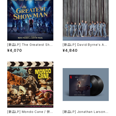
[新品LP] The Greatest Sho
[新品LP] David Byrne's Am
wman / グレイテスト・ショーマ
erican Utopia On Broadwa
¥4,070
¥4,840
ン
y / アメリカン・ ユートピア
[新品LP] Mondo Cane / 世界
[新品LP] Jonathan Larson -
残酷物語
Tick, Tick... BOOM! (Sound