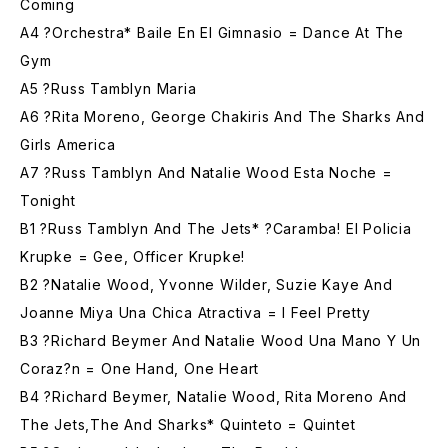
Coming
A4 ?Orchestra* Baile En El Gimnasio = Dance At The
Gym
A5 ?Russ Tamblyn Maria
A6 ?Rita Moreno, George Chakiris And The Sharks And
Girls America
A7 ?Russ Tamblyn And Natalie Wood Esta Noche =
Tonight
B1 ?Russ Tamblyn And The Jets* ?Caramba! El Policia
Krupke = Gee, Officer Krupke!
B2 ?Natalie Wood, Yvonne Wilder, Suzie Kaye And
Joanne Miya Una Chica Atractiva = I Feel Pretty
B3 ?Richard Beymer And Natalie Wood Una Mano Y Un
Coraz?n = One Hand, One Heart
B4 ?Richard Beymer, Natalie Wood, Rita Moreno And
The Jets,The And Sharks* Quinteto = Quintet