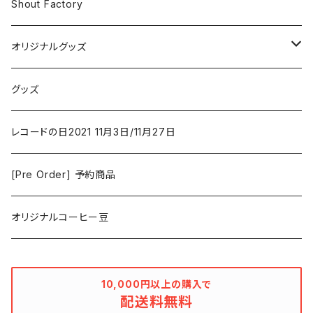
アクション/クライム
Electronic & Ambient
Shout Factory
Vashti Bunyan
New Order
コメディ
Jazz
オリジナルグッズ
Duster / Valium Aggelein
ファンタジー/アドベンチャー
コーヒー
グッズ
David Bowie
アニメーション
洋服
レコードの日2021 11月3日/11月27日
Hovvdy
ゲーム
[Pre Order] 予約商品
Grouper
ミュージカル/音楽/ドキュメンタリー/コンピ
オリジナルコーヒー豆
Bill Callahan
ドラマシリーズ
Khruangbin
10,000円以上の購入で
配送料無料
MARVEL・DC