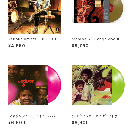
Various Artists - BLUE GIA
Maroon 5 - Songs About J
NT MOMENTUM @ impuls
ane[Gold Vinyl](LP)
¥4,950
¥9,790
e!(LP)
ジャクソン5 - サード・アルバム
ジャクソン5 - メイビー・トゥモ
[アイル・ビー・ゼア][クリア・ピン
ロー [さよならは言わないで](L
¥6,600
¥6,600
ク](LP重量盤)
P重量盤)