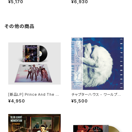
¥5,170
¥6,930
track From The Netflix Fil
m) / チック、チック…ブーン!
その他の商品
[新品LP] Prince And The R
チャプターハウス - ワールプー
evolution ? Purple Rain / プ
ル(LP)
¥4,950
¥5,500
リンス／パープル・レイン