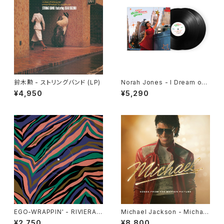
鈴木勲 - ストリングバンド (LP)
Norah Jones - I Dream of
Christmas deluxe(2LP)
¥4,950
¥5,290
EGO-WRAPPIN' - RIVIERA
Michael Jackson - Michae
[クリア・ヴァイナル](12")
l: Songs From The Motion
¥2,750
¥8,800