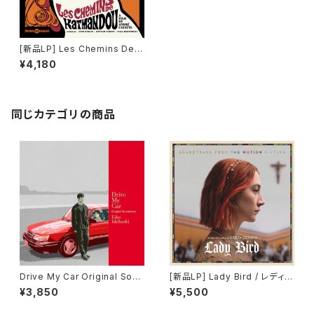
[新品LP] Les Chemins De K
atmandou / カトマンズの恋人
¥4,180
同じカテゴリの商品
Drive My Car Original Soun
[新品LP] Lady Bird / レディ・
dtrack＜初回限定生産盤＞
バード
¥3,850
¥5,500