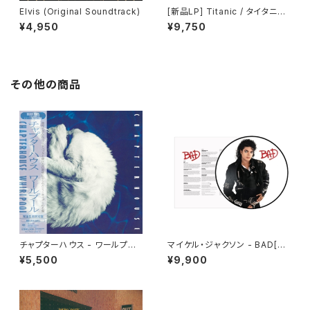
Elvis (Original Soundtrack)
[新品LP] Titanic / タイタニッ
ク (Colored Vinyl, Silver, Bl
¥4,950
¥9,750
ack, 180 Gram Vinyl, Limite
d Edition)
その他の商品
チャプターハウス - ワールプー
マイケル・ジャクソン - BAD[PI
ル(LP)
CTURE VINYL](LP)
¥5,500
¥9,900