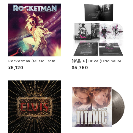
Rocketman (Music From th
[新品LP] Drive (Original Mo
e Motion Picture)
tion Picture Soundtrack) -
¥5,120
¥5,750
Cliff Martinez / 「ドライヴ」