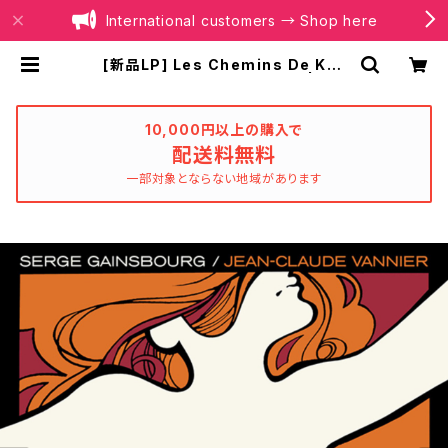
International customers → Shop here
[新品LP] Les Chemins De Kat
mandou / カトマンズの恋人 | BOI
LER RECORDS®
10,000円以上の購入で
配送料無料
一部対象とならない地域があります