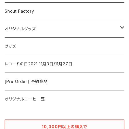
Iron and Wine
アクション/クライム
Electronic & Ambient
Shout Factory
Vashti Bunyan
New Order
コメディ
Jazz
オリジナルグッズ
Duster / Valium Aggelein
ファンタジー/アドベンチャー
コーヒー
グッズ
David Bowie
アニメーション
洋服
レコードの日2021 11月3日/11月27日
Hovvdy
ゲーム
[Pre Order] 予約商品
Grouper
ミュージカル/音楽/ドキュメンタリー/コンピ
オリジナルコーヒー豆
Bill Callahan
ドラマシリーズ
Khruangbin
10,000円以上の購入で