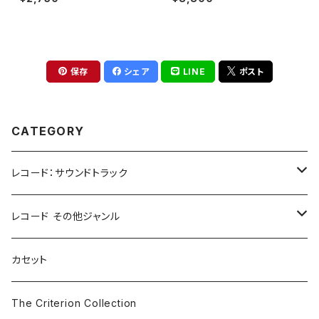
Picture(2LP)
保存
シェア
LINE
ポスト
CATEGORY
レコード：サウンドトラック
ホラー/スリラー
レコード その他ジャンル
SF
Rock & Pop
カセット
The Smiths
ドラマ/ロマンス
Classical
The Criterion Collection