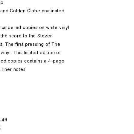
ep
g and Golden Globe nominated
0 numbered copies on white vinyl
the score to the Steven
. The first pressing of The
inyl. This limited edition of
ered copies contains a 4-page
 liner notes.
1:46
4