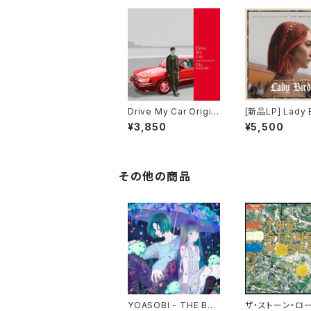
Drive My Car Origin
[新品LP] Lady Bird /
al Soundtrack＜初回
レディ・バード
¥3,850
¥5,500
限定生産盤＞
その他の商品
YOASOBI - THE BO
ザ・ストーン・ロ