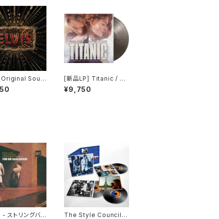
 (Original Soun
[新品LP] Titanic / タ
k)
イタニック (Colored V
950
¥9,750
inyl, Silver, Black, 1
80 Gram Vinyl, Limit
ed Edition)
 - ストリングバン
The Style Council -