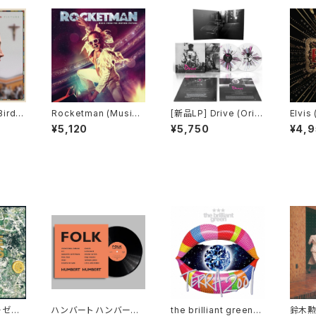
Rocketman (Music
[新品LP] Drive (Origi
Elvis
From the Motion Pic
nal Motion Picture S
dtrac
¥5,120
¥5,750
¥4,
ture)
oundtrack) - Cliff M
artinez / 「ドライヴ」
ーゼズ
ハンバート ハンバート -
the brilliant green -
鈴木勲