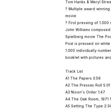
Tom Hanks & Meryl Stre
? Multiple award winnin
movie
? First pressing of 1.00
John Williams composed 
Spielberg movie The Post
Post is pressed on white v
1.000 individually numb
booklet with pictures and
Track List
A1 The Papers 3:56
A2 The Presses Roll 5:01
A3 Nixon's Order 1:47
A4 The Oak Room, 1971 
A5 Setting The Type 2:3