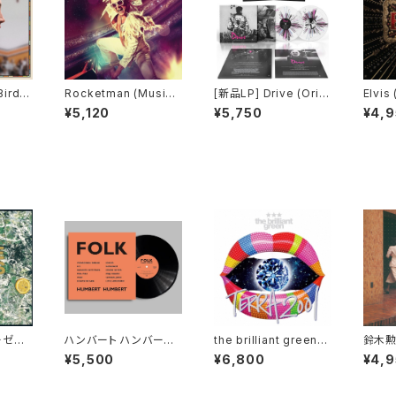
Rocketman (Music
[新品LP] Drive (Origi
Elvis
From the Motion Pic
nal Motion Picture S
dtrac
¥5,120
¥5,750
¥4,
ture)
oundtrack) - Cliff M
artinez / 「ドライヴ」
ーゼズ
ハンバート ハンバート -
the brilliant green -
鈴木勲
ローゼ
FOLK(LP)
TERRA2001[Vinyl](2
ド (LP
¥5,500
¥6,800
¥4,
LP重量盤)