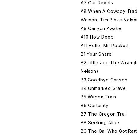
A7 Our Revels
A8 When A Cowboy Trades
Watson, Tim Blake Nelso
A9 Canyon Awake
A10 How Deep
A11 Hello, Mr. Pocket!
B1 Your Share
B2 Little Joe The Wrangl
Nelson)
B3 Goodbye Canyon
B4 Unmarked Grave
B5 Wagon Train
B6 Certainty
B7 The Oregon Trail
B8 Seeking Alice
B9 The Gal Who Got Ratt