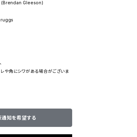
 (Brendan Gleeson)
cruggs
00
、
スレや角にシワがある場合がございま
荷通知を希望する