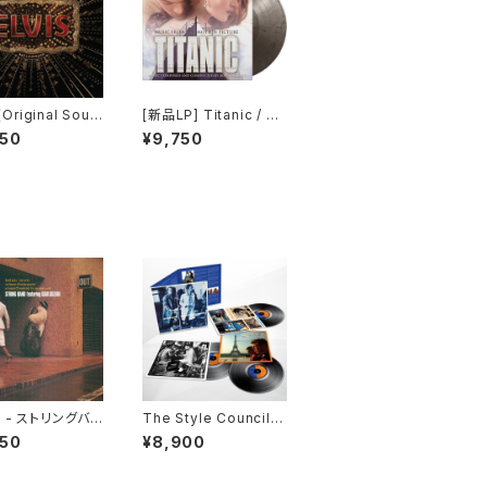
 (Original Soun
[新品LP] Titanic / タ
k)
イタニック (Colored V
950
¥9,750
inyl, Silver, Black, 1
80 Gram Vinyl, Limit
ed Edition)
 - ストリングバン
The Style Council -
)
Cafe Bleu [Super D
950
¥8,900
eluxe Expanded Edi
tion](3LP)