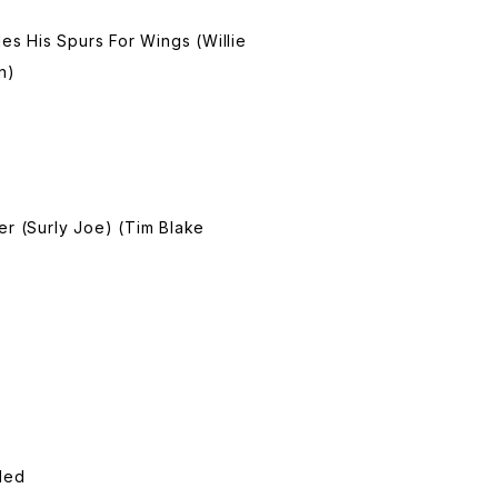
 His Spurs For Wings (Willie
n)
er (Surly Joe) (Tim Blake
led