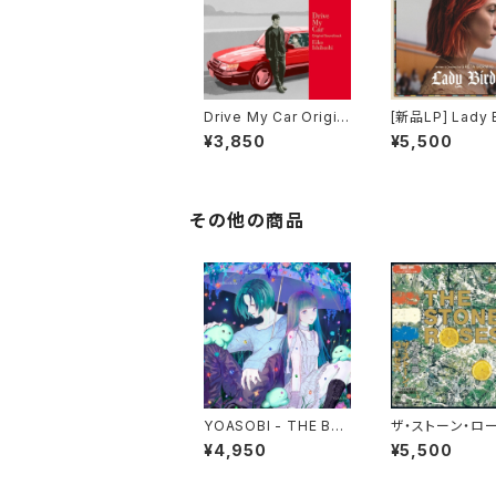
Drive My Car Origin
[新品LP] Lady Bird /
al Soundtrack＜初回
レディ・バード
¥3,850
¥5,500
限定生産盤＞
その他の商品
YOASOBI - THE BO
ザ・ストーン・ロ
OK for,(2LP)
- ザ・ストーン・
¥4,950
¥5,500
ズ(LP)