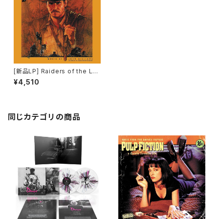
[新品LP] Raiders of the Los
t Ark / レイダース/失われたア
¥4,510
ーク《聖櫃》
同じカテゴリの商品