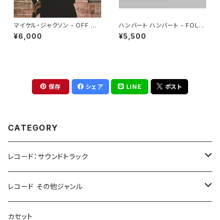
マイケル・ジャクソン - OFF TH
ハンバート ハンバート - FOLK
E WALL(LP)
2(LP)
¥6,000
¥5,500
保存
シェア
LINE
ポスト
CATEGORY
レコード：サウンドトラック
ホラー/スリラー
レコード その他ジャンル
SF
Rock & Pop
カセット