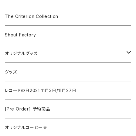
The Smiths
ドラマ/ロマンス
Classical
The Criterion Collection
Iron and Wine
アクション/クライム
Electronic & Ambient
Shout Factory
Vashti Bunyan
New Order
コメディ
Jazz
オリジナルグッズ
Duster / Valium Aggelein
ファンタジー/アドベンチャー
コーヒー
グッズ
David Bowie
アニメーション
洋服
レコードの日2021 11月3日/11月27日
Hovvdy
ゲーム
[Pre Order] 予約商品
Grouper
ミュージカル/音楽/ドキュメンタリー/コンピ
オリジナルコーヒー豆