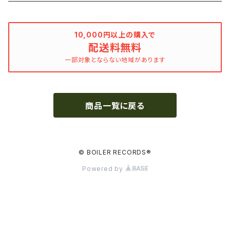
Bill Callahan
ドラマシリーズ
Khruangbin
10,000円以上の購入で
配送料無料
MARVEL・DC
Phoebe Bridgers
一部対象とならない地域があります
マカロニウェスタン
細野晴臣
商品一覧に戻る
スタジオジブリ
The Beautiful South
ディズニー
The Housemartins ‎
© BOILER RECORDS®
Powered by
監督別
The Style Council
Quentin Tarantino
作曲家・アーティスト別
Joy Division