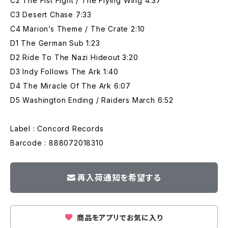
C2 The Fist Fight / The Flying Wing 4:37
C3 Desert Chase 7:33
C4 Marion’s Theme / The Crate 2:10
D1 The German Sub 1:23
D2 Ride To The Nazi Hideout 3:20
D3 Indy Follows The Ark 1:40
D4 The Miracle Of The Ark 6:07
D5 Washington Ending / Raiders March 6:52
Label : Concord Records
Barcode : 888072018310
再入荷通知を希望する
商品をアプリでお気に入り