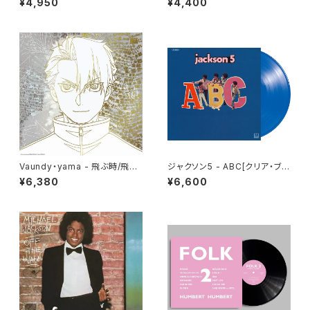
¥4,950
¥4,400
リンス／パープル・レイン
Vaundy・yama - 飛ぶ時/飛ぼ
ジャクソン5 - ABC[クリア・ブル
うよ(12")
ー](LP重量盤)
¥6,380
¥6,600