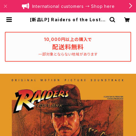
International customers → Shop here
[新品LP] Raiders of the Lost A
rk / レイダース/失われたアーク《聖
櫃》 | BOILER RECORDS®
10,000円以上の購入で
配送料無料
一部対象とならない地域があります