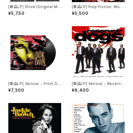
[新品LP] Drive (Original Mo
[新品LP] Pulp Fiction: Musi
tion Picture Soundtrack) -
c From The Motion Picture
¥5,750
¥5,500
Cliff Martinez / 「ドライヴ」
(180g) / パルプ・フィクション
[新品LP] Various - From Du
[新品LP] Various - Reservoi
sk Till Dawn (Music From
r Dogs (180g) / レザボア・ド
¥7,300
¥6,400
The Motion Picture) / フロ
ッグス
ム・ダスク・ティル・ドーン