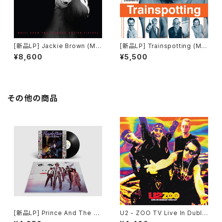
[新品LP] Jackie Brown (Mu
[新品LP] Trainspotting (Mu
sic From The Miramax Mot
sic From the Motion Pictur
¥8,600
¥5,500
ion Picture) / ジャッキー・ブラ
e)(180g, 2LP) / 「トレインスポ
ウン
ッティング」
その他の商品
[新品LP] Prince And The R
U2 - ZOO TV Live In Dublin
evolution ? Purple Rain / プ
1993 EP(12")