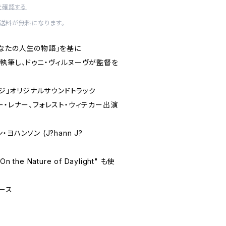
を確認する
内送料が無料になります。
あなたの人生の物語」を基に
執筆し、ドゥニ・ヴィルヌーヴが監督を
ージ」オリジナルサウンドトラック
ー・レナー、フォレスト・ウィテカー出演
ハンソン (J?hann J?
he Nature of Daylight" も使
ース