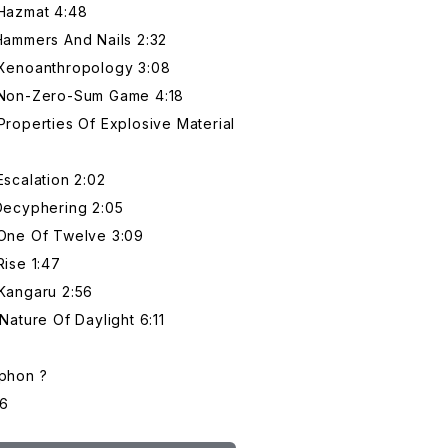
Hazmat 4:48
ammers And Nails 2:32
Xenoanthropology 3:08
 Non-Zero-Sum Game 4:18
roperties Of Explosive Material
scalation 2:02
Decyphering 2:05
One Of Twelve 3:09
ise 1:47
Kangaru 2:56
ature Of Daylight 6:11
phon ?
6