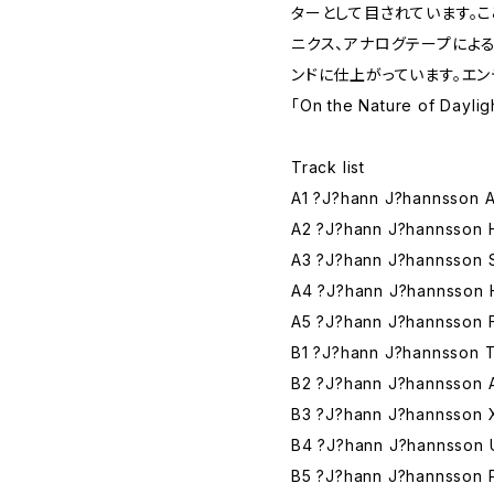
ターとして目されています。こ
ニクス、アナログテープによ
ンドに仕上がっています。エン
「On the Nature of Da
Track list
A1 ?J?hann J?hannsson Ar
A2 ?J?hann J?hannsson 
A3 ?J?hann J?hannsson S
A4 ?J?hann J?hannsson Hy
A5 ?J?hann J?hannsson F
B1 ?J?hann J?hannsson Tr
B2 ?J?hann J?hannsson 
B3 ?J?hann J?hannsson X
B4 ?J?hann J?hannsson U
B5 ?J?hann J?hannsson Pr