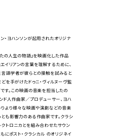
ハン・ヨハンソンが起用されたオリジナ
なたの人生の物語』を映画化した作品
現れたエイリアンの言葉を理解するために、
性言語学者が彼らとの接触を試みると
などを手がけたドゥニ・ヴィルヌーヴ監
画です。この映画の音楽を担当したの
ランド人作曲家／プロデューサー、ヨハ
終わりより様々な映画や演劇などの音楽
っとも影響力のある作曲家です。クラシ
レクトロニカとを組み合わせたサウン
ともにポスト・クラシカル のオリジネイ