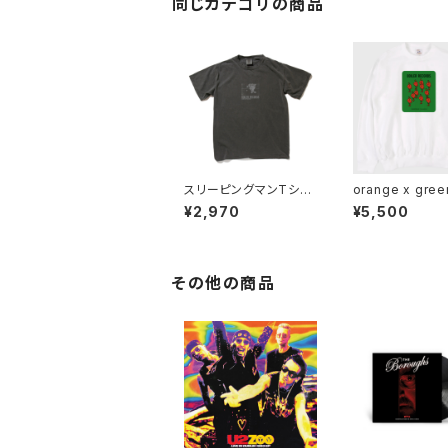
同じカテゴリの商品
スリーピングマンTシャ
orange x green s
ツ ペッパー
at shirt
¥2,970
¥5,500
その他の商品