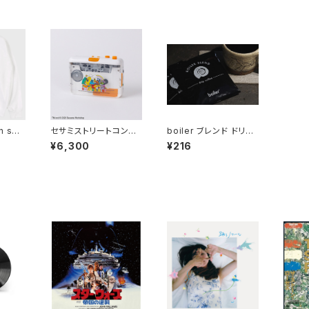
we
セサミストリートコンパ
boiler ブレンド ドリッ
クトカセットプレーヤー
プパック
¥6,300
¥216
(GOODS)