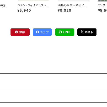
roughs
ジョン・ウィリアムズ -
満島ひかり - 踊るノア
ザ・ス
rom th
スター・ウォーズ／帝国
ール(12")
- ザ
¥5,940
¥9,020
¥5,5
ies](L
の逆襲 (オリジナル・サ
ズ(LP
ウンドトラック) (2LP)
保存
シェア
LINE
ポスト