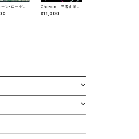
トーン・ローゼズ
Chevon - 三者山羊(2
・ストーン・ローゼ
LP)
00
¥11,000
)