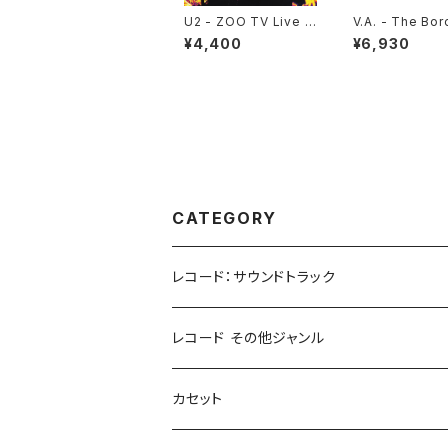
U2 - ZOO TV Live In
V.A. - The Bo
Dublin 1993 EP(12")
[Soundtrack f
¥4,400
¥6,930
e NETFLIX Ser
P)
CATEGORY
レコード：サウンドトラック
ホラー/スリラー
レコード その他ジャンル
SF
Rock & Pop
カセット