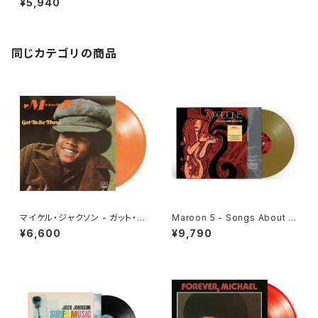
¥5,940
(LP重量盤)
同じカテゴリの商品
マイケル・ジャクソン - ガット・ト
Maroon 5 - Songs About J
ゥ・ビー・ゼア[クリア・オレンジ]
ane[Gold Vinyl](LP)
¥6,600
¥9,790
(LP重量盤)