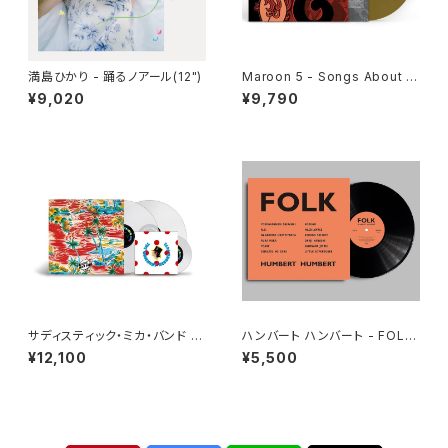
満島ひかり - 踊るノアール(12")
Maroon 5 - Songs About J
ane[Gold Vinyl](LP)
¥9,020
¥9,790
サディスティック・ミカ・バンド -
ハンバート ハンバート - FOLK
サディスティック・ミカ・バンド[1
(LP)
¥12,100
¥5,500
00％ Pure LP](2LP重量盤+
7")