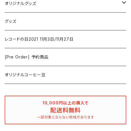
New Order
コメディ
Jazz
オリジナルグッズ
Duster / Valium Aggelein
ファンタジー/アドベンチャー
コーヒー
グッズ
David Bowie
アニメーション
洋服
レコードの日2021 11月3日/11月27日
Hovvdy
ゲーム
[Pre Order] 予約商品
Grouper
ミュージカル/音楽/ドキュメンタリー/コンピ
オリジナルコーヒー豆
Bill Callahan
ドラマシリーズ
Khruangbin
10,000円以上の購入で
配送料無料
MARVEL・DC
Phoebe Bridgers
一部対象とならない地域があります
マカロニウェスタン