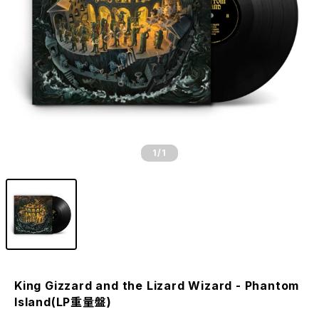
1
/1
King Gizzard and the Lizard Wizard - Phantom
Island(LP重量盤)