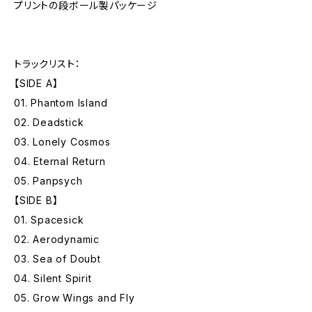
プリントの段ボール製パッケージ
トラックリスト：
【SIDE A】
01. Phantom Island
02. Deadstick
03. Lonely Cosmos
04. Eternal Return
05. Panpsych
【SIDE B】
01. Spacesick
02. Aerodynamic
03. Sea of Doubt
04. Silent Spirit
05. Grow Wings and Fly