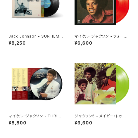
Jack Johnson - SURFILMU
マイケル・ジャクソン - フォーエ
SIC(2LP)
ヴァー・マイケル[クリア・レッド]
¥8,250
¥6,600
(LP重量盤)
マイケル・ジャクソン - THRILL
ジャクソン5 - メイビー・トゥモ
ER[PICTURE VINYL](LP)
ロー [さよならは言わないで](L
¥8,800
¥6,600
P重量盤)