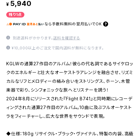
5,940
¥
残り1点
なら
手数料無料の
翌月払いでOK
別途送料がかかります。
送料を確認する
¥10,000以上のご注文で国内送料が無料になります。
KGLWの通算27作目のアルバム！彼らの代名詞であるサイケロッ
クのエネルギーと壮大なオーケストラアレンジを融合させ、リズミ
カルなリフとメロディーの絡み合いをストリングス、ホーン、木管
楽器で彩り、シンフォニックな旅へとリスナーを誘う！
2024年8月にリリースされた『Flight B741』と同時期にレコーデ
ィングされた通算27作目のアルバム。10曲に及ぶフルオーケスト
ラをフィーチャーし、広大な世界をサウンドで表現。
◆仕様：180g リサイクル・ブラック・ヴァイナル、特製の内袋、高級