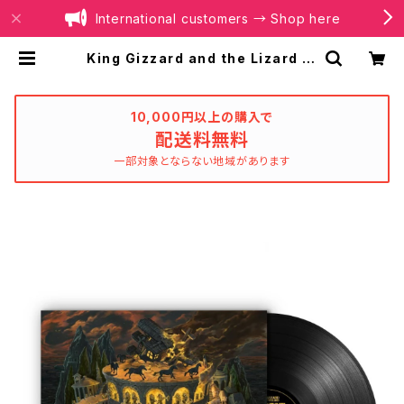
International customers → Shop here
King Gizzard and the Lizard W
izard - Phantom Island(LP重量
盤) | BOILER RECORDS®
10,000円以上の購入で
配送料無料
一部対象とならない地域があります