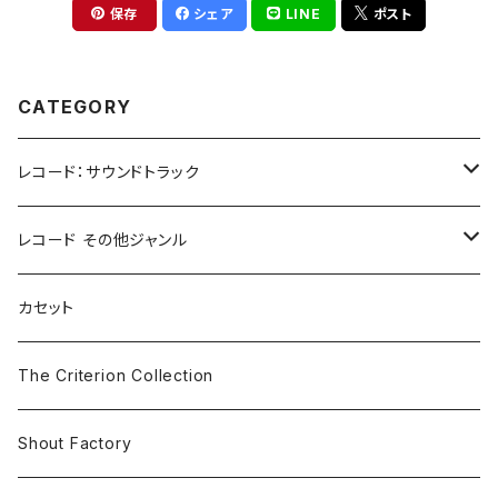
保存
シェア
LINE
ポスト
CATEGORY
レコード：サウンドトラック
ホラー/スリラー
レコード その他ジャンル
SF
Rock & Pop
カセット
The Smiths
ドラマ/ロマンス
Classical
The Criterion Collection
Iron and Wine
アクション/クライム
Electronic & Ambient
Shout Factory
Vashti Bunyan