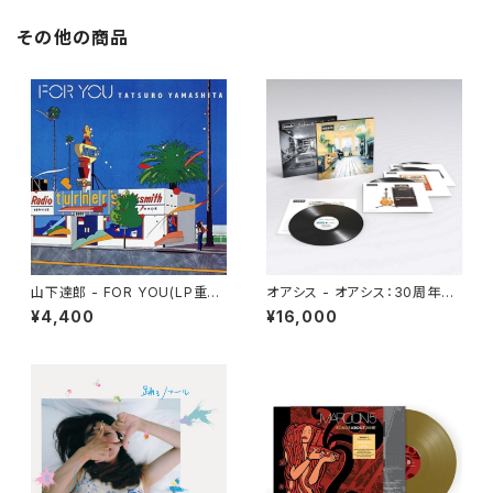
その他の商品
山下達郎 - FOR YOU(LP重量
オアシス - オアシス：30周年記
盤)
念デラックス・エディション（輸入
¥4,400
¥16,000
盤国内仕様4LP）(4LP)