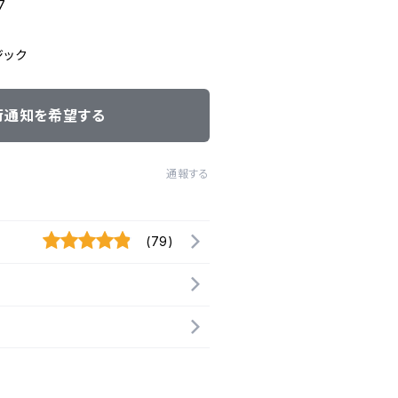
7
ジック
荷通知を希望する
通報する
(79)