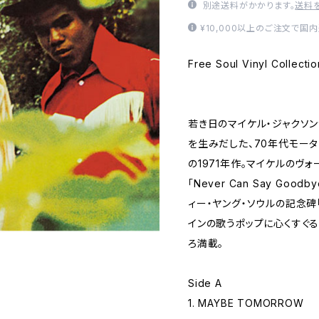
別途送料がかかります。
送料
¥10,000以上のご注文で国
Free Soul Vinyl Collec
若き日のマイケル・ジャクソ
を生みだした、70年代モー
の1971年作。マイケルのヴ
「Never Can Say Go
ィー・ヤング・ソウルの記念碑「It’
インの歌うポップに心くすぐる「I 
ろ満載。
Side A
1. MAYBE TOMORROW