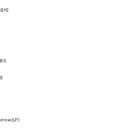
DBYE
IES
RE
orrow(LP)