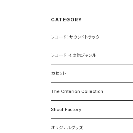
CATEGORY
レコード：サウンドトラック
ホラー/スリラー
レコード その他ジャンル
SF
Rock & Pop
カセット
The Smiths
ドラマ/ロマンス
Classical
The Criterion Collection
Iron and Wine
アクション/クライム
Electronic & Ambient
Shout Factory
Vashti Bunyan
New Order
コメディ
Jazz
オリジナルグッズ