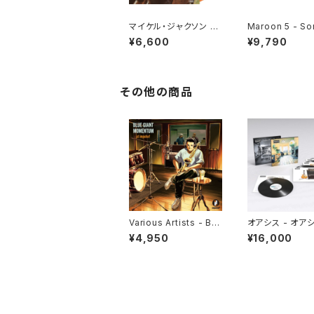
マイケル・ジャクソン -
Maroon 5 - So
ガット・トゥ・ビー・ゼア
bout Jane[Gol
¥6,600
¥9,790
[クリア・オレンジ](LP
yl](LP)
重量盤)
その他の商品
Various Artists - BL
オアシス - オア
UE GIANT MOMENT
0周年記念デラッ
¥4,950
¥16,000
UM @ impulse!(LP)
エディション（輸
内仕様4LP）(4L