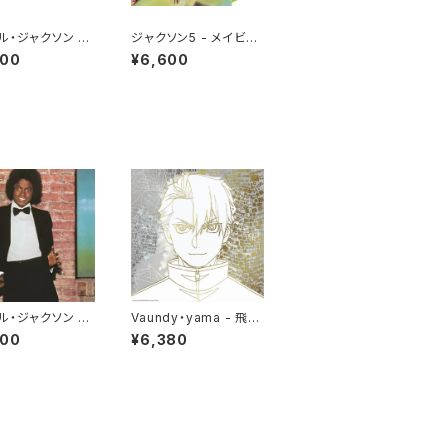
ル・ジャクソン -
ジャクソン5 - メイビ
LLER[PICTURE
ー・トゥモロー [さよなら
800
¥6,600
](LP)
は言わないで](LP重量
盤)
ル・ジャクソン -
Vaundy・yama - 飛ぶ
THE WALL(LP)
時/飛ぼうよ(12")
000
¥6,380