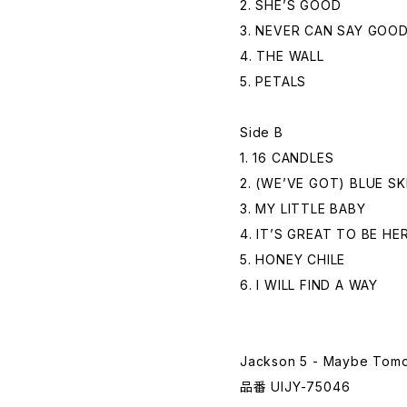
2. SHE’S GOOD
3. NEVER CAN SAY GOO
4. THE WALL
5. PETALS
Side B
1. 16 CANDLES
2. (WE’VE GOT) BLUE SK
3. MY LITTLE BABY
4. IT’S GREAT TO BE HE
5. HONEY CHILE
6. I WILL FIND A WAY
Jackson 5 - Maybe Tom
品番 UIJY-75046