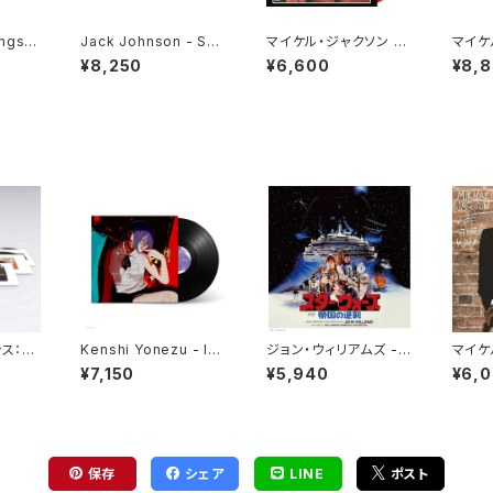
ngs A
Jack Johnson - SU
マイケル・ジャクソン -
マイケ
d Vin
RFILMUSIC(2LP)
フォーエヴァー・マイケ
THRI
¥8,250
¥6,600
¥8,
ル[クリア・レッド](LP重
VINYL
量盤)
シス：3
Kenshi Yonezu - IRI
ジョン・ウィリアムズ -
マイケ
クス・
S OUT / JANE DOE(1
スター・ウォーズ／帝国
OFF 
¥7,150
¥5,940
¥6,
入盤国
2")
の逆襲 (オリジナル・サ
P)
ウンドトラック) (2LP)
保存
シェア
LINE
ポスト